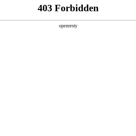
企业业务
个人业务
了解我们
投资者
示器件
>
电子纸显示
EN
Global
盖了1寸到32寸的型号，具有高对比度、宽视角、超低功
时更新显示内容，节省运营成本。产品已应用于零售、商务办